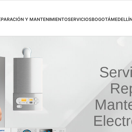
EPARACIÓN Y MANTENIMIENTO
SERVICIOS
BOGOTÁ
MEDELLÍ
Serv
Rep
Mante
Elect