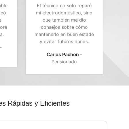
able
El técnico no solo reparó
El
icó
mi electrodoméstico, sino
j
el
que también me dio
má
ora
consejos sobre cómo
dud
a.
mantenerlo en buen estado
y evitar futuros daños.
Na
Carlos Pachon
Pensionado
es Rápidas y Eficientes