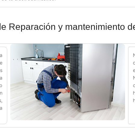
 de Reparación y mantenimiento d
a
de
es
a
to
ón
,
la