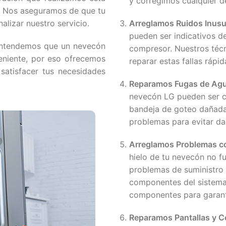
y corregimos cualquier d
n. Nos aseguramos de que tu
lizar nuestro servicio.
Arreglamos Ruidos Inusu
pueden ser indicativos de 
Entendemos que un nevecón
compresor. Nuestros técn
eniente, por eso ofrecemos
reparar estas fallas rápi
 satisfacer tus necesidades
Reparamos Fugas de Ag
nevecón LG pueden ser c
bandeja de goteo dañada
problemas para evitar da
Arreglamos Problemas co
hielo de tu nevecón no f
problemas de suministro 
componentes del sistema 
componentes para garant
Reparamos Pantallas y C