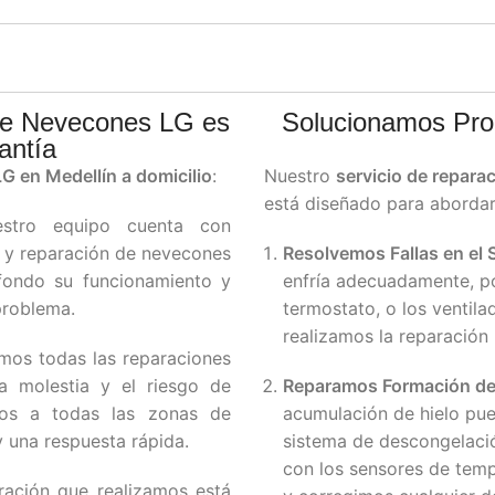
 de Nevecones LG es
Solucionamos Pr
antía
G en Medellín a domicilio
:
Nuestro
servicio de repara
está diseñado para aborda
estro equipo cuenta con
o y reparación de nevecones
Resolvemos Fallas en el 
fondo su funcionamiento y
enfría adecuadamente, po
problema.
termostato, o los ventil
realizamos la reparación
amos todas las reparaciones
a molestia y el riesgo de
Reparamos Formación de
amos a todas las zonas de
acumulación de hielo pu
 una respuesta rápida.
sistema de descongelació
con los sensores de tem
ración que realizamos está