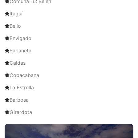
Comuna 16: Belén
Itaguí
Bello
Envigado
Sabaneta
Caldas
Copacabana
La Estrella
Barbosa
Girardota