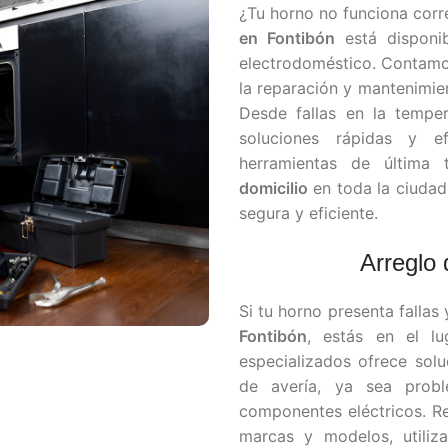
¿Tu horno no funciona cor
en Fontibón
está disponib
electrodoméstico. Contamo
la reparación y mantenimie
Desde fallas en la temper
soluciones rápidas y ef
herramientas de última
domicilio
en toda la ciudad
segura y eficiente.
Arreglo
Si tu horno presenta fallas
Fontibón
, estás en el l
especializados ofrece solu
de avería, ya sea prob
componentes eléctricos. R
marcas y modelos, utili