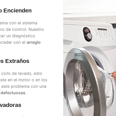
o Encienden
lema con el sistema
ero de control. Nuestro
zar un diagnóstico
roceder con el
arreglo
os Extraños
 ciclo de lavado, esto
ste en el motor o en los
r este problema con una
s defectuosas
.
avadoras