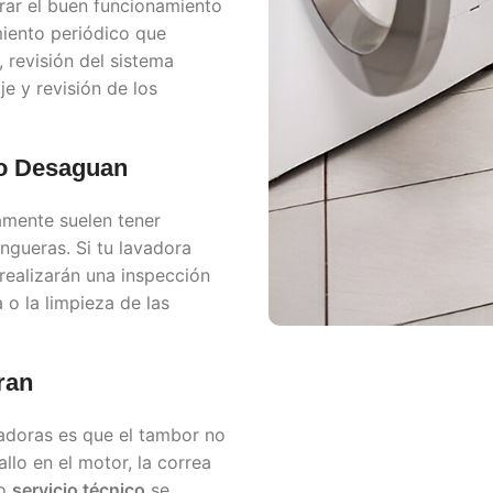
rar el buen funcionamiento
iento periódico que
 revisión del sistema
e y revisión de los
no Desaguan
amente suelen tener
gueras. Si tu lavadora
 realizarán una inspección
o la limpieza de las
ran
adoras es que el tambor no
llo en el motor, la correa
ro
servicio técnico
se