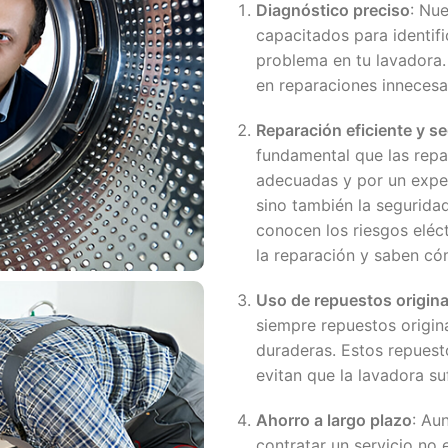
Diagnóstico preciso
: Nu
capacitados para identifi
problema en tu lavadora.
en reparaciones innecesa
Reparación eficiente y s
fundamental que las repa
adecuadas y por un exper
sino también la seguridad
conocen los riesgos eléc
la reparación y saben c
Uso de repuestos origina
siempre repuestos origin
duraderas. Estos repues
evitan que la lavadora su
Ahorro a largo plazo
: Au
contratar un servicio no 