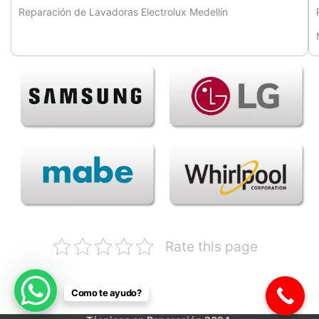
Reparación de Lavadoras Electrolux Medellín
Rate this page
Como te ayudo?