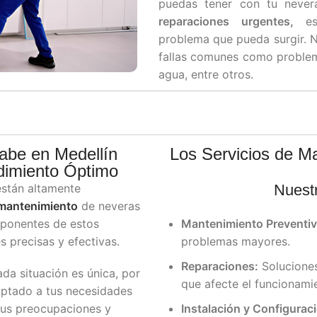
puedas tener con tu neve
reparaciones urgentes,
est
problema que pueda surgir. N
fallas comunes como problem
agua, entre otros.
abe en Medellín
Los Servicios de M
ndimiento Óptimo
están altamente
Nuestr
mantenimiento
de neveras
ponentes de estos
Mantenimiento Preventiv
 precisas y efectivas.
problemas mayores.
Reparaciones:
Soluciones
a situación es única, por
que afecte el funcionami
aptado a tus necesidades
us preocupaciones y
Instalación y Configurac